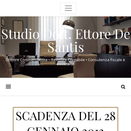
Studio Dott. Ettore De
Santis
Dottore Commercialista – Revisore Contabile • Consulenza fiscale e
societaria
SCADENZA DEL 28
GENNAIO 2013