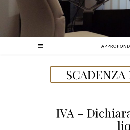
APPROFOND
SCADENZA D
IVA – Dichiar
li