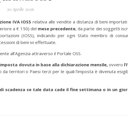
30 Aprile 2026
azione IVA IOSS
relativa alle vendite a distanza di beni importati 
periore a € 150) del
mese precedente
, da parte dei soggetti iscri
importazioni (IOSS), indicando per ogni Stato membro di cons
cessioni di beni ivi effettuate.
ente all’Agenzia attraverso il Portale OSS.
imposta dovuta in base alla dichiarazione mensile,
ovvero
l’
i da territori o Paesi terzi per le quali l’imposta è divenuta esigib
di scadenza se tale data cade il fine settimana o in un gio