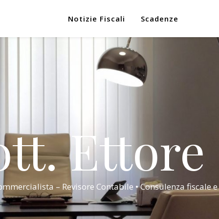
Notizie Fiscali
Scadenze
tt. Ettore
mmercialista – Revisore Contabile • Consulenza fiscale e