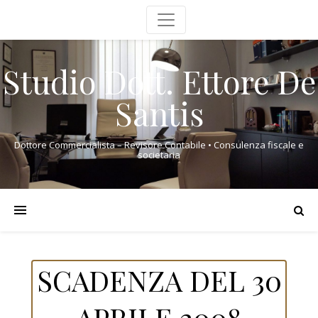
Studio Dott. Ettore De
Santis
Dottore Commercialista – Revisore Contabile • Consulenza fiscale e
societaria
SCADENZA DEL 30
APRILE 2008