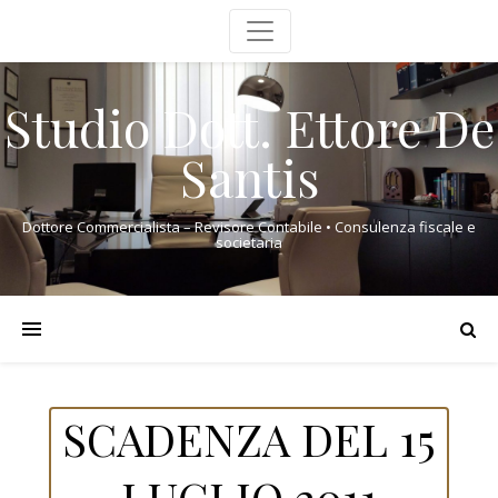
Studio Dott. Ettore De
Santis
Dottore Commercialista – Revisore Contabile • Consulenza fiscale e
societaria
SCADENZA DEL 15
LUGLIO 2011