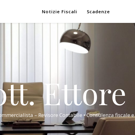
Notizie Fiscali
Scadenze
tt. Ettore
mmercialista – Revisore Contabile • Consulenza fiscale e