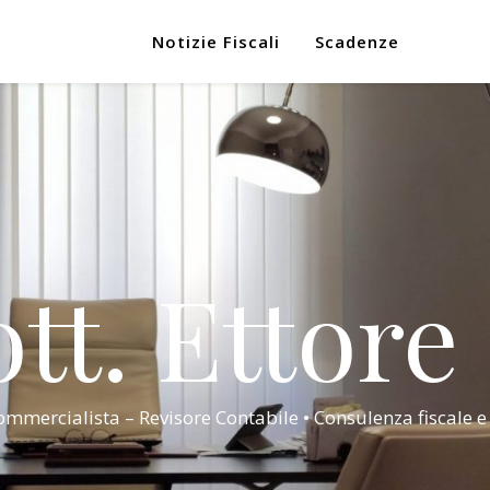
Notizie Fiscali
Scadenze
tt. Ettore
mmercialista – Revisore Contabile • Consulenza fiscale e