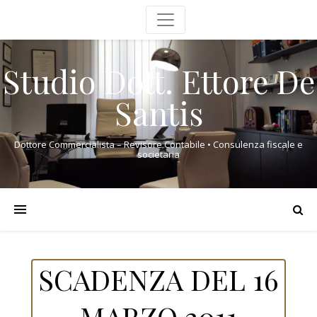
Studio Dott. Ettore De
Santis
Dottore Commercialista – Revisore Contabile • Consulenza fiscale e
societaria
SCADENZA DEL 16
MARZO 2011