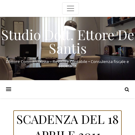
Studio Dott. Ettore De
Santis
Dottore Commercialista – Revisore Contabile • Consulenza fiscale e
societaria
SCADENZA DEL 18
APRILE 2011