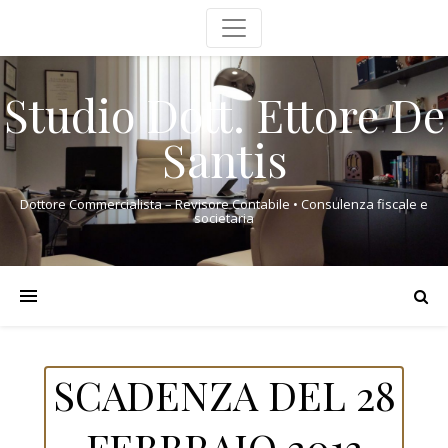
Studio Dott. Ettore De
Santis
Dottore Commercialista – Revisore Contabile • Consulenza fiscale e
societaria
SCADENZA DEL 28
FEBBRAIO 2013