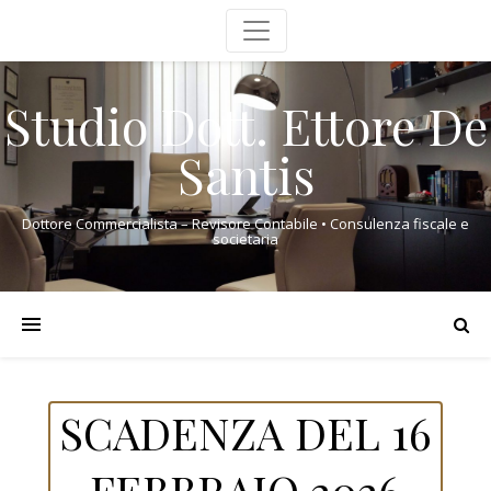
Studio Dott. Ettore De
Santis
Dottore Commercialista – Revisore Contabile • Consulenza fiscale e
societaria
SCADENZA DEL 16
FEBBRAIO 2026