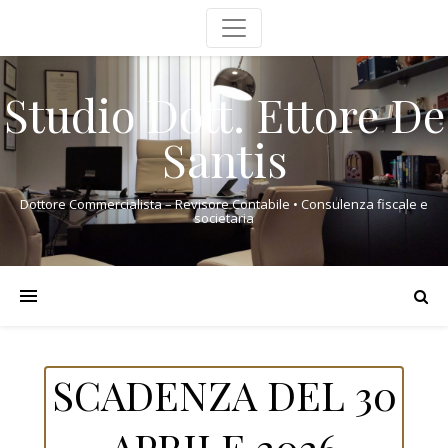
Studio Dott. Ettore De
Santis
Dottore Commercialista – Revisore Contabile • Consulenza fiscale e
societaria
SCADENZA DEL 30
APRILE 2026