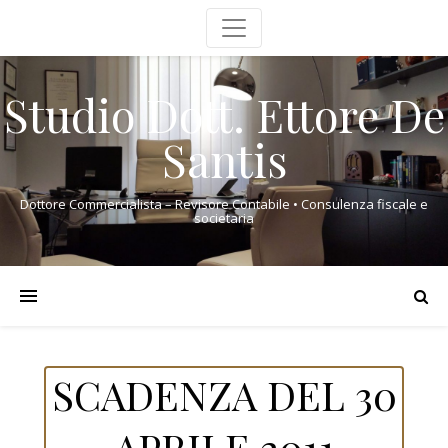
Studio Dott. Ettore De
Santis
Dottore Commercialista – Revisore Contabile • Consulenza fiscale e
societaria
SCADENZA DEL 30
APRILE 2011