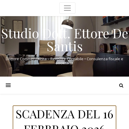
Studio Dott. Ettore De
Santis
Dottore Commercialista – Revisore Contabile • Consulenza fiscale e
societaria
SCADENZA DEL 16
FEBBRAIO 2026