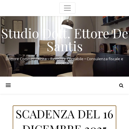
Studio Dott. Ettore De
Santis
Dottore Commercialista – Revisore Contabile • Consulenza fiscale e
societaria
SCADENZA DEL 16
DICEMBRE 2025