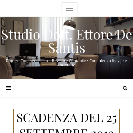
Studio Dott. Ettore De
Santis
Dottore Commercialista – Revisore Contabile • Consulenza fiscale e
societaria
SCADENZA DEL 25
SETTEMBRE 2012