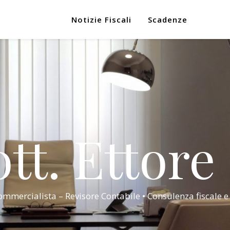
Notizie Fiscali
Scadenze
tt. Ettore
mmercialista – Revisore Contabile • Consulenza fiscale e