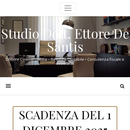
Studio Dott. Ettore De
Santis
Dottore Commercialista – Revisore Contabile • Consulenza fiscale e
societaria
SCADENZA DEL 1
DICEMBRE 2025