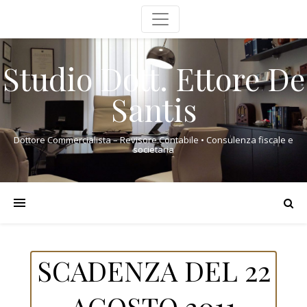
Studio Dott. Ettore De
Santis
Dottore Commercialista – Revisore Contabile • Consulenza fiscale e
societaria
SCADENZA DEL 22
AGOSTO 2011