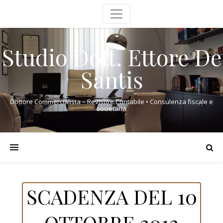
Studio Dott. Ettore De
Santis
Dottore Commercialista – Revisore Contabile • Consulenza fiscale e
societaria
SCADENZA DEL 10
OTTOBRE 2012