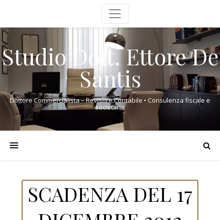
Studio Dott. Ettore De
Santis
Dottore Commercialista – Revisore Contabile • Consulenza fiscale e
societaria
SCADENZA DEL 17
DICEMBRE 2012