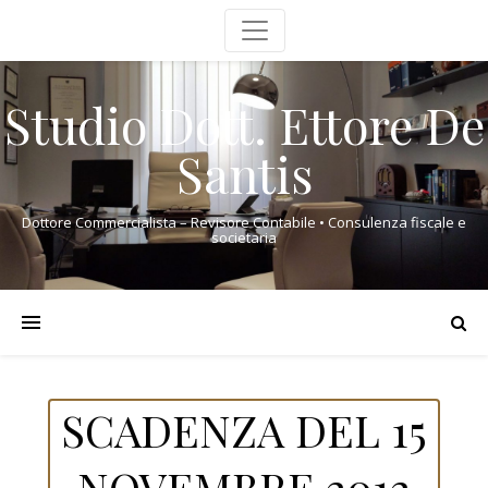
Studio Dott. Ettore De
Santis
Dottore Commercialista – Revisore Contabile • Consulenza fiscale e
societaria
SCADENZA DEL 15
NOVEMBRE 2012