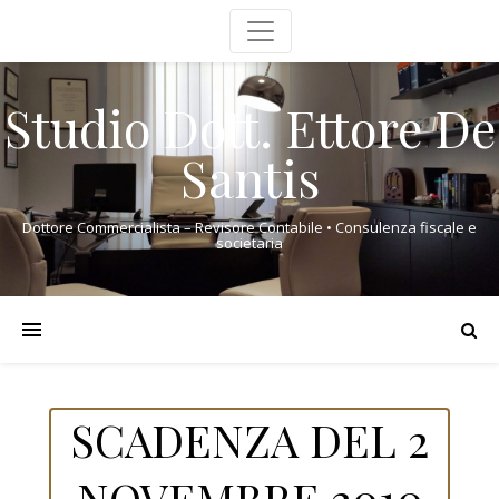
Studio Dott. Ettore De
Santis
Dottore Commercialista – Revisore Contabile • Consulenza fiscale e
societaria
SCADENZA DEL 2
NOVEMBRE 2010