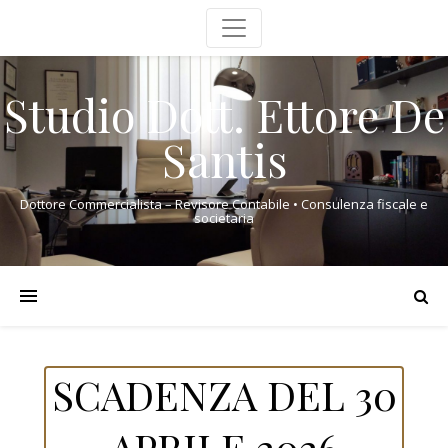
Studio Dott. Ettore De
Santis
Dottore Commercialista – Revisore Contabile • Consulenza fiscale e
societaria
SCADENZA DEL 30
APRILE 2026