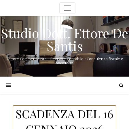
Studio Dott. Ettore De
Santis
Dottore Commercialista – Revisore Contabile • Consulenza fiscale e
societaria
SCADENZA DEL 16
GENNAIO 2026