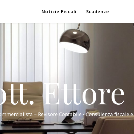
Notizie Fiscali
Scadenze
tt. Ettore
mmercialista – Revisore Contabile • Consulenza fiscale e