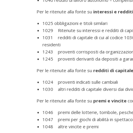
1040 redditi di lavoro autonomo – compensi pe
Per le ritenute alla fonte su
interessi e redditi
1025 obbligazioni e titoli similari
1029 Ritenute su interessi e redditi di capit
1031 redditi di capitale di cui al codice 1030
residenti
1243 proventi corrisposti da organizzazion
1245 proventi derivanti da depositi a garan
Per le ritenute alla fonte su
redditi di capitale
1024 proventi indicati sulle cambiali
1030 altri redditi di capitale diversi dai div
Per le ritenute alla fonte su
premi e vincite
cor
1046 premi delle lotterie, tombole, pesche
1047 premi per giochi di abilità in spettacoli
1048 altre vincite e premi