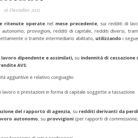
16 Dicembre 2025
le ritenute operate
nel
mese precedente
,
sui redditi di lav
 autonomo, provvigioni, redditi di capitale, redditi diversi, tram
ettamente o tramite intermediario abilitato,
utilizzando
i segue
i lavoro dipendente e assimilati,
su
indennità di cessazione 
rendite AVS
:
lità aggiuntive e relativo conguaglio
 lavoro e prestazioni in forma di capitale soggette a tassazione
azione del rapporto di agenzia
, su
redditi derivanti da perd
lavoro
autonomo
, su
provvigioni
(per rapporti di commissione,