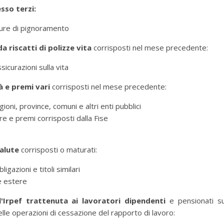
sso terzi:
ure di pignoramento
da riscatti di polizze vita
corrisposti nel mese precedente:
icurazioni sulla vita
à e premi vari
corrisposti nel mese precedente:
oni, province, comuni e altri enti pubblici
e e premi corrisposti dalla Fise
valute
corrisposti o maturati:
azioni e titoli similari
e estere
l'Irpef trattenuta ai lavoratori dipendenti
e pensionati su
e operazioni di cessazione del rapporto di lavoro: