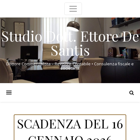
Studio Dott. Ettore De
Santis
Dottore Commercialista – Revisore Contabile • Consulenza fiscale e
societaria
SCADENZA DEL 16
GENNAIO 2026