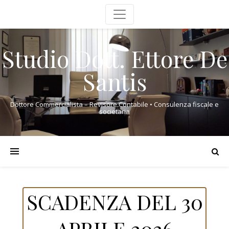
Studio Dott. Ettore De
Santis
Dottore Commercialista – Revisore Contabile • Consulenza fiscale e
societaria
SCADENZA DEL 30
APRILE 2026