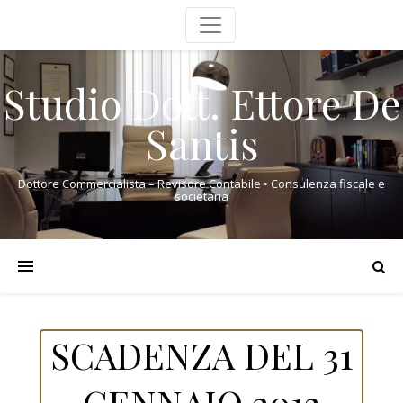
Studio Dott. Ettore De
Santis
Dottore Commercialista – Revisore Contabile • Consulenza fiscale e
societaria
SCADENZA DEL 31
GENNAIO 2013