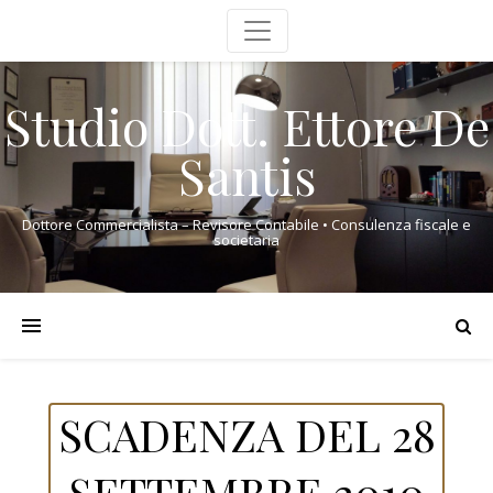
Studio Dott. Ettore De
Santis
Dottore Commercialista – Revisore Contabile • Consulenza fiscale e
societaria
SCADENZA DEL 28
SETTEMBRE 2010