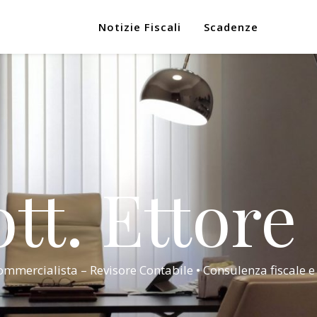
Notizie Fiscali
Scadenze
tt. Ettore
mmercialista – Revisore Contabile • Consulenza fiscale e