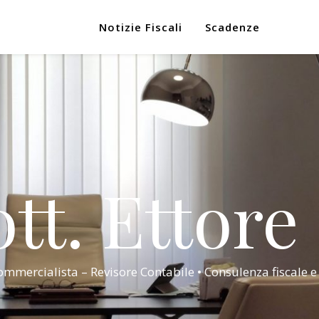
Notizie Fiscali
Scadenze
tt. Ettore
mmercialista – Revisore Contabile • Consulenza fiscale e