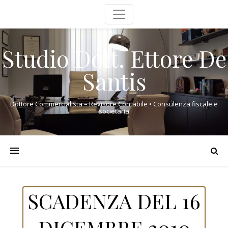
Studio Dott. Ettore De
Santis
Dottore Commercialista – Revisore Contabile • Consulenza fiscale e
societaria
SCADENZA DEL 16
DICEMBRE 2010