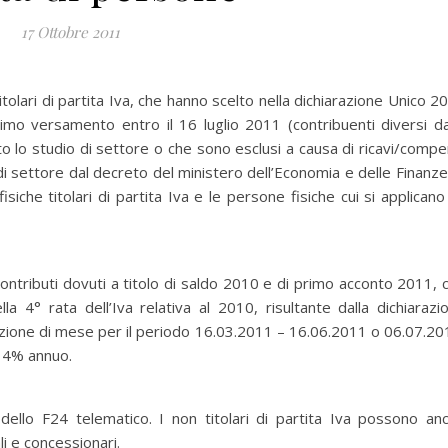
17 Ottobre 2011
tolari di partita Iva, che hanno scelto nella dichiarazione Unico 2
imo versamento entro il 16 luglio 2011 (contribuenti diversi da
to lo studio di settore o che sono esclusi a causa di ricavi/compe
o di settore dal decreto del ministero dell’Economia e delle Finanze
iche titolari di partita Iva e le persone fisiche cui si applicano 
ontributi dovuti a titolo di saldo 2010 e di primo acconto 2011, 
la 4° rata dell’Iva relativa al 2010, risultante dalla dichiarazi
zione di mese per il periodo 16.03.2011 – 16.06.2011 o 06.07.20
l 4% annuo.
dello F24 telematico. I non titolari di partita Iva possono an
i e concessionari.