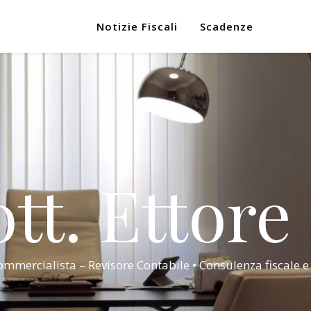
Notizie Fiscali
Scadenze
tt. Ettore
mmercialista – Revisore Contabile • Consulenza fiscale e