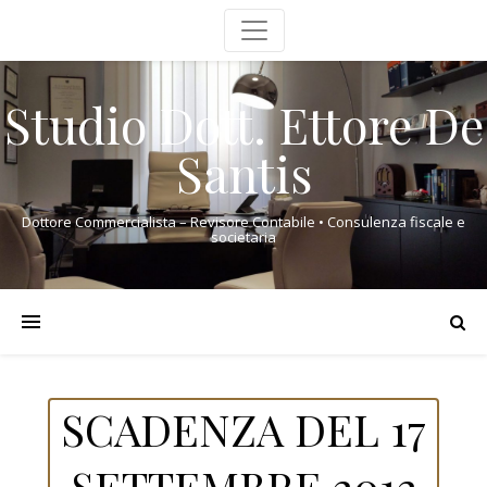
Studio Dott. Ettore De
Santis
Dottore Commercialista – Revisore Contabile • Consulenza fiscale e
societaria
SCADENZA DEL 17
SETTEMBRE 2012