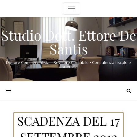
Studio Dott. Ettore De
Santis
Dottore Commercialista – Revisore Contabile • Consulenza fiscale e
societaria
SCADENZA DEL 17
SETTEMBRE 2012