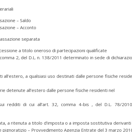
rariali
ssazione – Saldo
ssazione – Acconto
 tassazione separata
essione a titolo oneroso di partecipazioni qualificate
 2, comma 2, del D.L. n. 138/2011 determinato in sede di dichiarazi
 all’estero, a qualsiasi uso destinati dalle persone fisiche reside
rie detenute all’estero dalle persone fisiche residenti nel
i redditi di cui all’art. 32, comma 4-bis , del D.L. 78/201
a, a ritenuta a titolo d’imposta o a imposta sostitutiva derivanti
e pignoratizio – Provvedimento Agenzia Entrate del 3 marzo 201