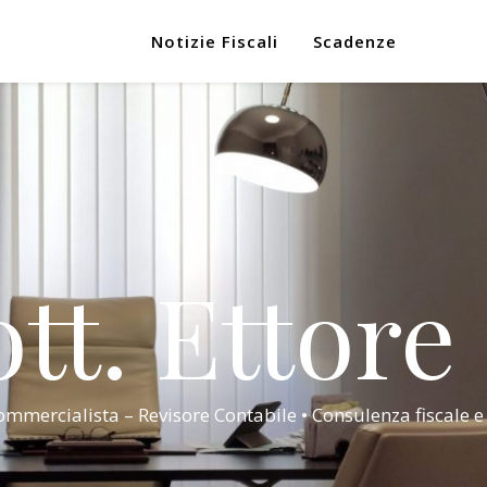
Notizie Fiscali
Scadenze
tt. Ettore
mmercialista – Revisore Contabile • Consulenza fiscale e