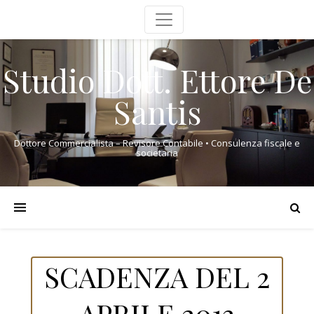
Studio Dott. Ettore De
Santis
Dottore Commercialista – Revisore Contabile • Consulenza fiscale e
societaria
SCADENZA DEL 2
APRILE 2013