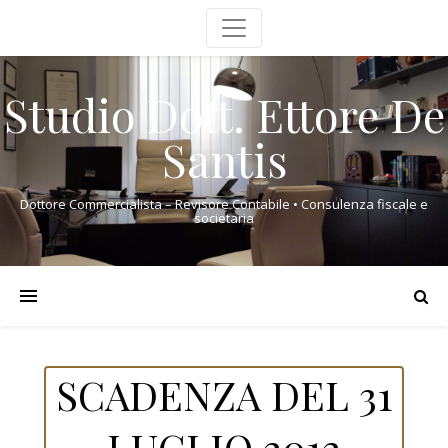
Studio Dott. Ettore De
Santis
Dottore Commercialista – Revisore Contabile • Consulenza fiscale e
societaria
SCADENZA DEL 31
LUGLIO 2012