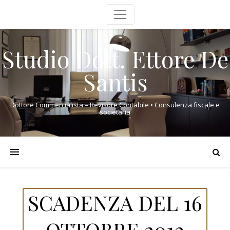
Studio Dott. Ettore De
Santis
Dottore Commercialista – Revisore Contabile • Consulenza fiscale e
societaria
SCADENZA DEL 16
OTTOBRE 2012