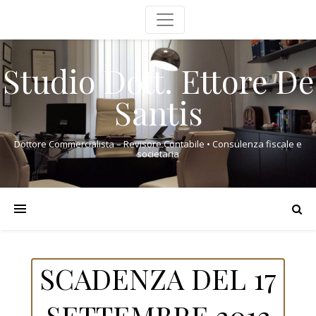
Studio Dott. Ettore De
Santis
Dottore Commercialista – Revisore Contabile • Consulenza fiscale e
societaria
SCADENZA DEL 17
SETTEMBRE 2012