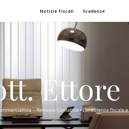
Notizie Fiscali
Scadenze
tt. Ettore
mmercialista – Revisore Contabile • Consulenza fiscale e