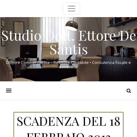
Studio Dott. Ettore De
Santis
Dottore Commercialista – Revisore Contabile • Consulenza fiscale e
societaria
SCADENZA DEL 18
FEBBRAIO 2013