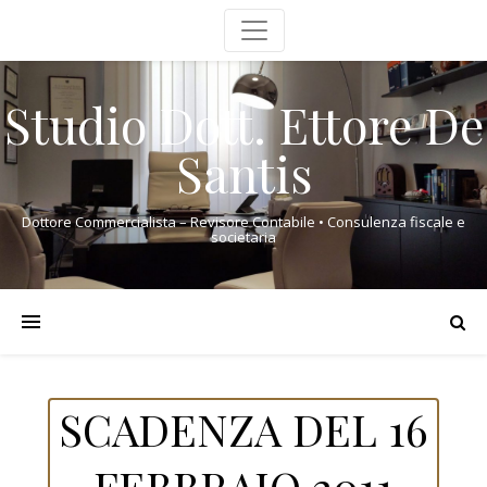
Studio Dott. Ettore De
Santis
Dottore Commercialista – Revisore Contabile • Consulenza fiscale e
societaria
SCADENZA DEL 16
FEBBRAIO 2011