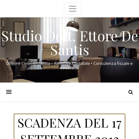
Studio Dott. Ettore De
Santis
Dottore Commercialista – Revisore Contabile • Consulenza fiscale e
societaria
SCADENZA DEL 17
SETTEMBRE 2012