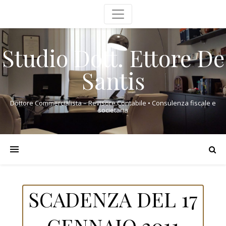
Studio Dott. Ettore De
Santis
Dottore Commercialista – Revisore Contabile • Consulenza fiscale e
societaria
SCADENZA DEL 17
GENNAIO 2011