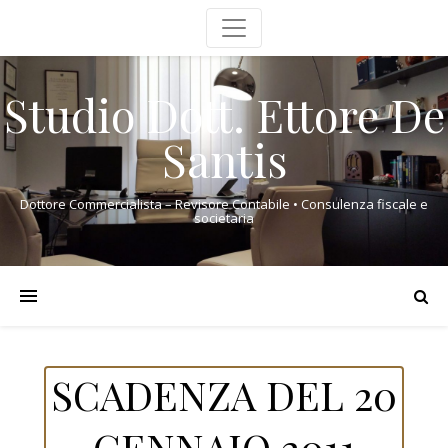
Studio Dott. Ettore De
Santis
Dottore Commercialista – Revisore Contabile • Consulenza fiscale e
societaria
SCADENZA DEL 20
GENNAIO 2011