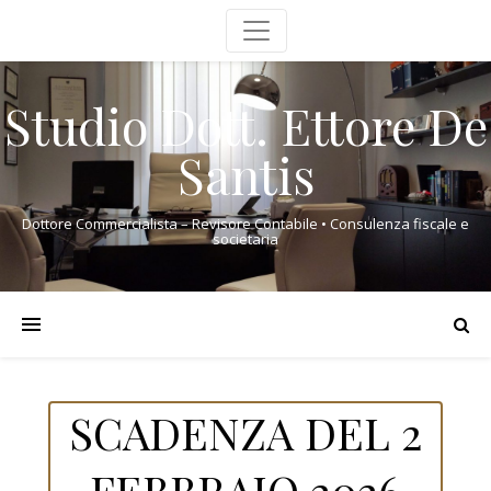
Studio Dott. Ettore De
Santis
Dottore Commercialista – Revisore Contabile • Consulenza fiscale e
societaria
SCADENZA DEL 2
FEBBRAIO 2026