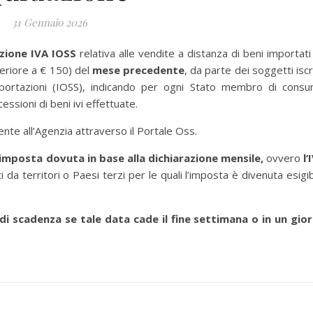
31 Gennaio 2026
azione IVA IOSS
relativa alle vendite a distanza di beni importati 
periore a € 150) del
mese precedente
, da parte dei soggetti iscri
importazioni (IOSS), indicando per ogni Stato membro di cons
cessioni di beni ivi effettuate.
ente all’Agenzia attraverso il Portale Oss.
imposta dovuta in base alla dichiarazione mensile,
ovvero
l’
i da territori o Paesi terzi per le quali l’imposta è divenuta esigib
di scadenza se tale data cade il fine settimana o in un gio