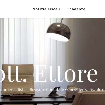
Notizie Fiscali
Scadenze
tt. Ettore
mmercialista – Revisore Contabile • Consulenza fiscale e