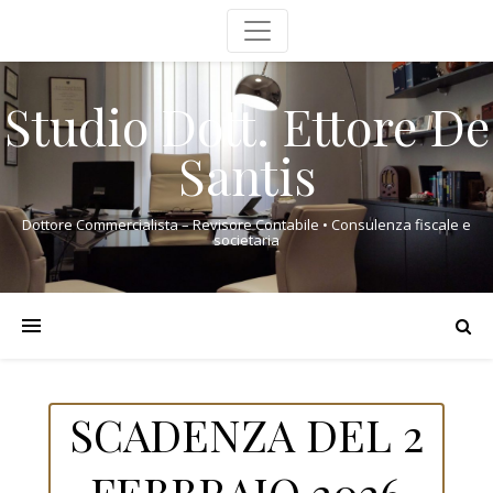
Studio Dott. Ettore De
Santis
Dottore Commercialista – Revisore Contabile • Consulenza fiscale e
societaria
SCADENZA DEL 2
FEBBRAIO 2026